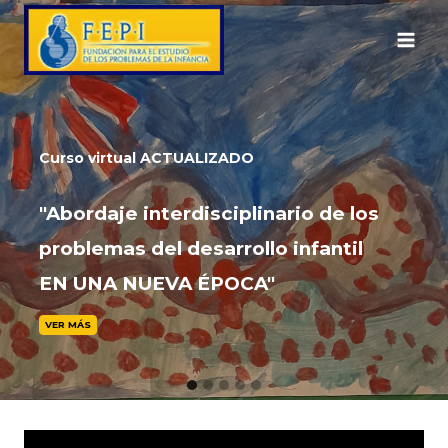
Saltar
al
contenido
Curso virtual ACTUALIZADO
"Abordaje interdisciplinario de los
problemas del desarrollo infantil
EN UNA NUEVA ÉPOCA"
VER MÁS
G
G
G
G
G
o
o
o
o
o