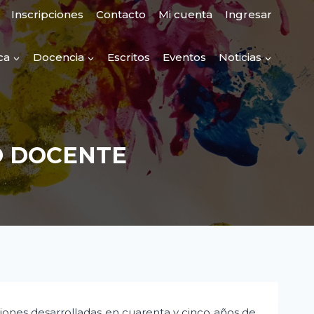
Inscripciones
Contacto
Mi cuenta
Ingresar
ca
Docencia
Escritos
Eventos
Noticias
O DOCENTE
ones desarrolladas en cuarenta y cinco años de