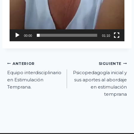
00:00
01:10
Navegación
ANTERIOR
SIGUIENTE
Equipo interdisciplinario
Psicopedagogía inicial y
de
en Estimulación
sus aportes al abordaje
Temprana.
en estimulación
entradas
temprana