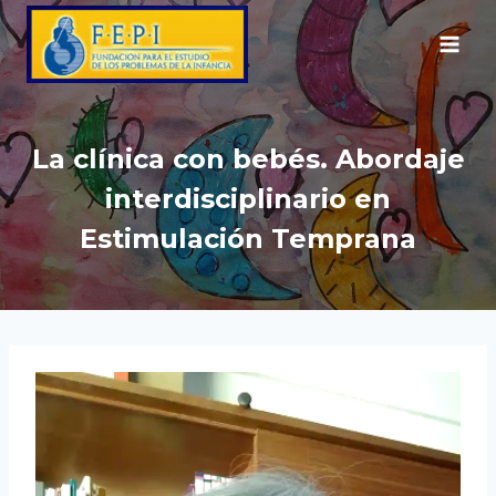
Saltar
al
contenido
La clínica con bebés. Abordaje
interdisciplinario en
Estimulación Temprana
R
e
p
r
o